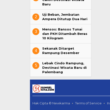
Baru
Uji Beban, Jembatan
2
Ampera Ditutup Dua Hari
Mensos: Bansos Tunai
3
dan PKH Ditambah Beras
10 Kilogram
Sekanak Ditarget
4
Rampung Desember
Lebak Cindo Rampung,
5
Destinasi Wisata Baru di
Palembang
Hak Cipta © Newkarma
Terms of Service
I