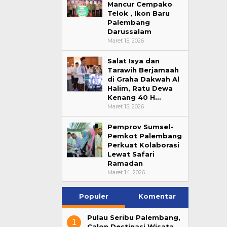
Mancur Cempako
Telok , Ikon Baru
Palembang
Darussalam
Maret 15, 2026
Salat Isya dan
Tarawih Berjamaah
di Graha Dakwah Al
Halim, Ratu Dewa
Kenang 40 H…
Maret 15, 2026
Pemprov Sumsel-
Pemkot Palembang
Perkuat Kolaborasi
Lewat Safari
Ramadan
Maret 14, 2026
Populer
Komentar
Pulau Seribu Palembang,
1
Calon Destinasi Wisata