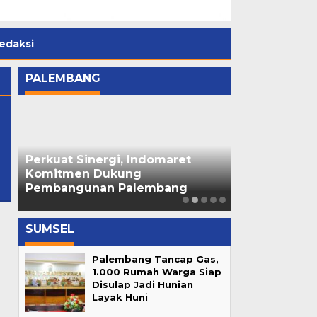
edaksi
PALEMBANG
Perkuat Sinergi, Indomaret
Ratu Dewa R
di
Komitmen Dukung
Cempako Telo
Pembangunan Palembang
Palembang 
SUMSEL
Palembang Tancap Gas,
1.000 Rumah Warga Siap
Disulap Jadi Hunian
Layak Huni