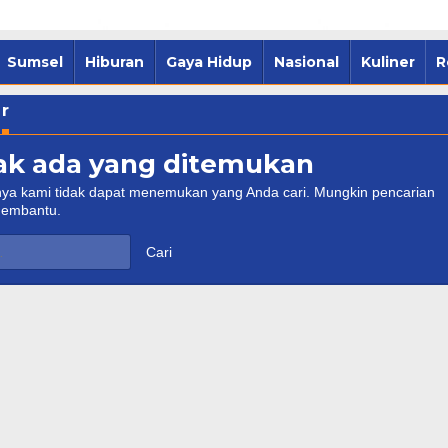
Sumsel
Hiburan
Gaya Hidup
Nasional
Kuliner
R
:
r
ak ada yang ditemukan
nya kami tidak dapat menemukan yang Anda cari. Mungkin pencarian
membantu.
sel-Pemkot
Palembang Tancap Gas, 1.000
rkuat Kolaborasi
Rumah Warga Siap Disulap Ja
i Ramadan
Hunian Layak Huni