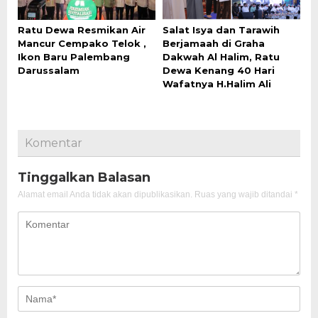
Ratu Dewa Resmikan Air
Salat Isya dan Tarawih
Mancur Cempako Telok ,
Berjamaah di Graha
Ikon Baru Palembang
Dakwah Al Halim, Ratu
Darussalam
Dewa Kenang 40 Hari
Wafatnya H.Halim Ali
Komentar
Tinggalkan Balasan
Alamat email Anda tidak akan dipublikasikan.
Ruas yang wajib ditandai
*