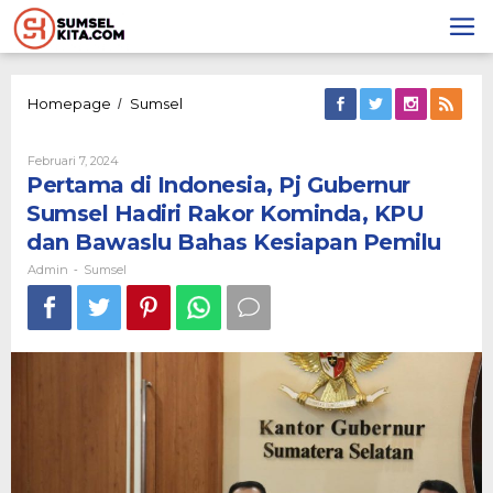
Lewati
ke
konten
Pertama
Homepage
Sumsel
/
di
Indonesia,
Oleh
Februari 7, 2024
Pj
Admin
Pertama di Indonesia, Pj Gubernur
Gubernur
Sumsel
Sumsel Hadiri Rakor Kominda, KPU
Hadiri
dan Bawaslu Bahas Kesiapan Pemilu
Rakor
Kominda,
Admin
Sumsel
-
KPU
dan
Bawaslu
Bahas
Kesiapan
Pemilu