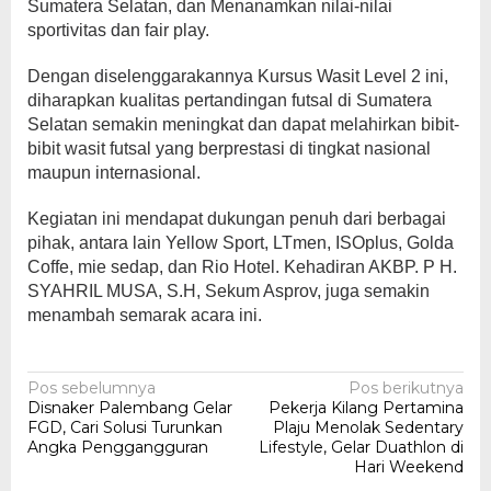
Sumatera Selatan, dan Menanamkan nilai-nilai
sportivitas dan fair play.
Dengan diselenggarakannya Kursus Wasit Level 2 ini,
diharapkan kualitas pertandingan futsal di Sumatera
Selatan semakin meningkat dan dapat melahirkan bibit-
bibit wasit futsal yang berprestasi di tingkat nasional
maupun internasional.
Kegiatan ini mendapat dukungan penuh dari berbagai
pihak, antara lain Yellow Sport, LTmen, ISOplus, Golda
Coffe, mie sedap, dan Rio Hotel. Kehadiran AKBP. P H.
SYAHRIL MUSA, S.H, Sekum Asprov, juga semakin
menambah semarak acara ini.
Navigasi
Pos sebelumnya
Pos berikutnya
Disnaker Palembang Gelar
Pekerja Kilang Pertamina
pos
FGD, Cari Solusi Turunkan
Plaju Menolak Sedentary
Angka Penggangguran
Lifestyle, Gelar Duathlon di
Hari Weekend