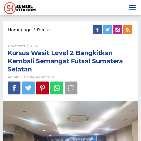
Lewati
ke
konten
Kursus
Homepage
Berita
/
Wasit
Level
Oleh
November 2, 2024
2
Admin
Kursus Wasit Level 2 Bangkitkan
Bangkitkan
Kembali
Kembali Semangat Futsal Sumatera
Semangat
Selatan
Futsal
Sumatera
Admin
Berita
Palembang
-
,
Selatan