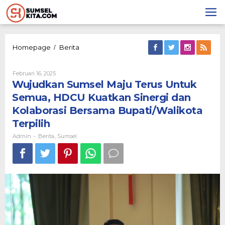
Lewati
ke
konten
Wujudkan
Homepage
Berita
/
Sumsel
Maju
Oleh
Februari 16, 2025
Terus
Admin
Wujudkan Sumsel Maju Terus Untuk
Untuk
Semua,
Semua, HDCU Kuatkan Sinergi dan
HDCU
Kolaborasi Bersama Bupati/Walikota
Kuatkan
Sinergi
Terpilih
dan
Admin
Berita
Sumsel
-
,
Kolaborasi
Bersama
Bupati/Walikota
Terpilih