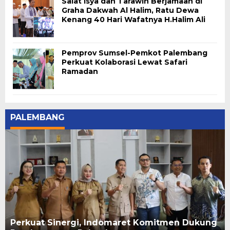
Salat Isya dan Tarawih Berjamaah di
Graha Dakwah Al Halim, Ratu Dewa
Kenang 40 Hari Wafatnya H.Halim Ali
Pemprov Sumsel-Pemkot Palembang
Perkuat Kolaborasi Lewat Safari
Ramadan
PALEMBANG
Perkuat Sinergi, Indomaret Komitmen Dukung