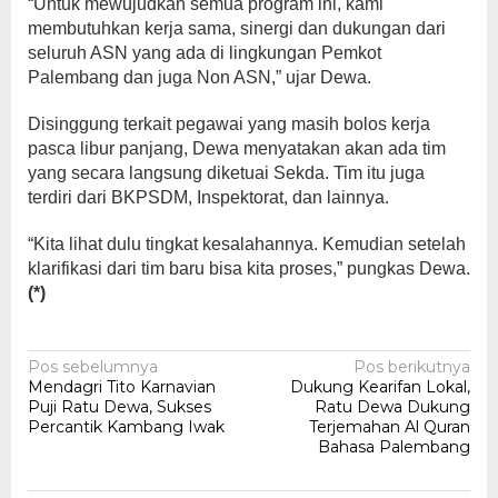
“Untuk mewujudkan semua program ini, kami
membutuhkan kerja sama, sinergi dan dukungan dari
seluruh ASN yang ada di lingkungan Pemkot
Palembang dan juga Non ASN,” ujar Dewa.
Disinggung terkait pegawai yang masih bolos kerja
pasca libur panjang, Dewa menyatakan akan ada tim
yang secara langsung diketuai Sekda. Tim itu juga
terdiri dari BKPSDM, Inspektorat, dan lainnya.
“Kita lihat dulu tingkat kesalahannya. Kemudian setelah
klarifikasi dari tim baru bisa kita proses,” pungkas Dewa.
(*)
Navigasi
Pos sebelumnya
Pos berikutnya
Mendagri Tito Karnavian
Dukung Kearifan Lokal,
pos
Puji Ratu Dewa, Sukses
Ratu Dewa Dukung
Percantik Kambang Iwak
Terjemahan Al Quran
Bahasa Palembang