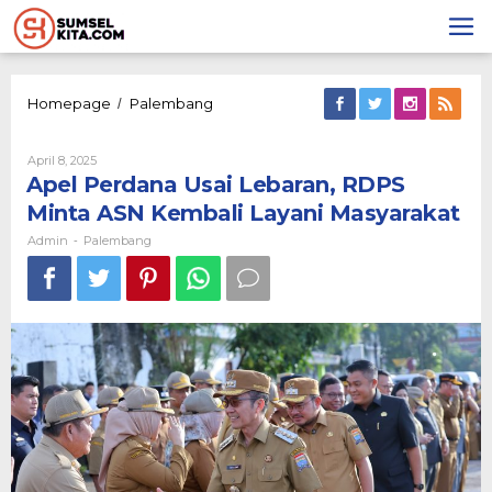
Lewati
ke
konten
Apel
Homepage
Palembang
/
Perdana
Usai
Oleh
April 8, 2025
Lebaran,
Admin
Apel Perdana Usai Lebaran, RDPS
RDPS
Minta
Minta ASN Kembali Layani Masyarakat
ASN
Kembali
Admin
Palembang
-
Layani
Masyarakat