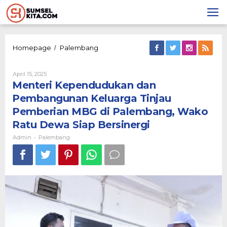
Lewati
ke
konten
Menteri
Homepage
Palembang
/
Kependudukan
dan
Oleh
April 15, 2025
Pembangunan
Admin
Menteri Kependudukan dan
Keluarga
Tinjau
Pembangunan Keluarga Tinjau
Pemberian
Pemberian MBG di Palembang, Wako
MBG
di
Ratu Dewa Siap Bersinergi
Palembang,
Admin
Palembang
-
Wako
Ratu
Dewa
Siap
Bersinergi