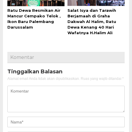
Ratu Dewa Resmikan Air
Salat Isya dan Tarawih
Mancur Cempako Telok ,
Berjamaah di Graha
Ikon Baru Palembang
Dakwah Al Halim, Ratu
Darussalam
Dewa Kenang 40 Hari
Wafatnya H.Halim Ali
Komentar
Tinggalkan Balasan
Alamat email Anda tidak akan dipublikasikan.
Ruas yang wajib ditandai
*