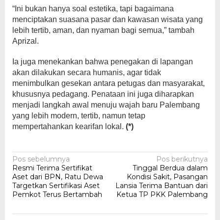
“Ini bukan hanya soal estetika, tapi bagaimana
menciptakan suasana pasar dan kawasan wisata yang
lebih tertib, aman, dan nyaman bagi semua,” tambah
Aprizal.
Ia juga menekankan bahwa penegakan di lapangan
akan dilakukan secara humanis, agar tidak
menimbulkan gesekan antara petugas dan masyarakat,
khususnya pedagang. Penataan ini juga diharapkan
menjadi langkah awal menuju wajah baru Palembang
yang lebih modern, tertib, namun tetap
mempertahankan kearifan lokal.
(*)
Navigasi
Pos sebelumnya
Pos berikutnya
Resmi Terima Sertifikat
Tinggal Berdua dalam
pos
Aset dari BPN, Ratu Dewa
Kondisi Sakit, Pasangan
Targetkan Sertifikasi Aset
Lansia Terima Bantuan dari
Pemkot Terus Bertambah
Ketua TP PKK Palembang