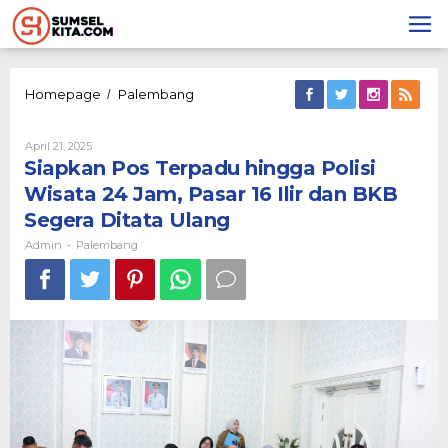
Lewati
ke
konten
Siapkan
Homepage
Palembang
/
Pos
Terpadu
Oleh
April 21, 2025
hingga
Admin
Siapkan Pos Terpadu hingga Polisi
Polisi
Wisata
Wisata 24 Jam, Pasar 16 Ilir dan BKB
24
Segera Ditata Ulang
Jam,
Pasar
Admin
Palembang
-
16
Ilir
dan
BKB
Segera
Ditata
Ulang