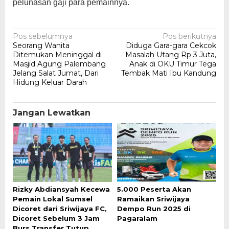
pelunasan gaji para pemainnya.
Navigasi
Pos sebelumnya
Pos berikutnya
Seorang Wanita
Diduga Gara-gara Cekcok
pos
Ditemukan Meninggal di
Masalah Utang Rp 3 Juta,
Masjid Agung Palembang
Anak di OKU Timur Tega
Jelang Salat Jumat, Dari
Tembak Mati Ibu Kandung
Hidung Keluar Darah
Jangan Lewatkan
Rizky Abdiansyah Kecewa
5.000 Peserta Akan
Pemain Lokal Sumsel
Ramaikan Sriwijaya
Dicoret dari Sriwijaya FC,
Dempo Run 2025 di
Dicoret Sebelum 3 Jam
Pagaralam
Burs Transfer Tutup