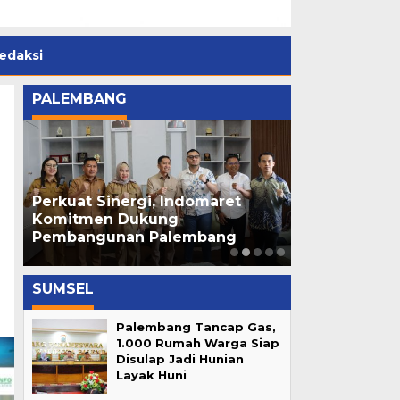
edaksi
PALEMBANG
Perkuat Sinergi, Indomaret
Ratu Dewa R
di
Komitmen Dukung
Cempako Telo
Pembangunan Palembang
Palembang 
SUMSEL
Palembang Tancap Gas,
1.000 Rumah Warga Siap
Disulap Jadi Hunian
Layak Huni