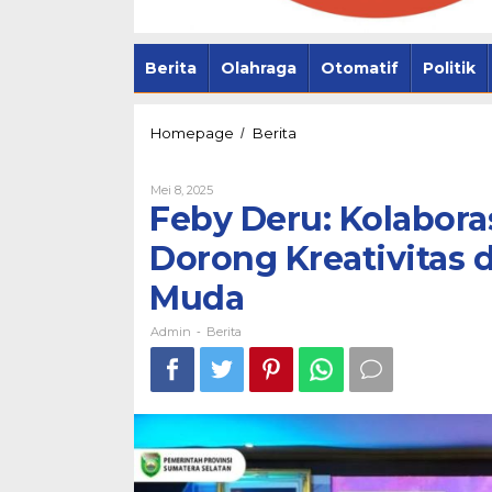
Berita
Olahraga
Otomatif
Politik
Feby
Homepage
Berita
/
Deru:
Kolaborasi
Oleh
Mei 8, 2025
Dekranasda
Admin
Feby Deru: Kolabor
Sumsel
Dorong
Pemprov Sum
Dorong Kreativitas 
Kreativitas
Palembang Pe
dan
Muda
Kemandirian
Lewat Safar
Desainer
Muda
Admin
Berita
-