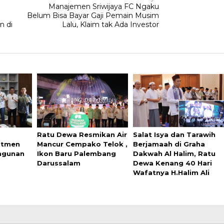
Manajemen Sriwijaya FC Ngaku
Belum Bisa Bayar Gaji Pemain Musim
n di
Lalu, Klaim tak Ada Investor
Ratu Dewa Resmikan Air
Salat Isya dan Tarawih
itmen
Mancur Cempako Telok ,
Berjamaah di Graha
ngunan
Ikon Baru Palembang
Dakwah Al Halim, Ratu
Darussalam
Dewa Kenang 40 Hari
Wafatnya H.Halim Ali