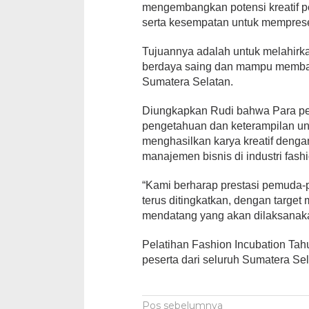
mengembangkan potensi kreatif pe
serta kesempatan untuk mempresen
Tujuannya adalah untuk melahirk
berdaya saing dan mampu membawa
Sumatera Selatan.
Diungkapkan Rudi bahwa Para pes
pengetahuan dan keterampilan unt
menghasilkan karya kreatif dengan
manajemen bisnis di industri fashi
“Kami berharap prestasi pemuda-
terus ditingkatkan, dengan target
mendatang yang akan dilaksanaka
Pelatihan Fashion Incubation Tahu
peserta dari seluruh Sumatera Sel
Navigasi
Pos sebelumnya