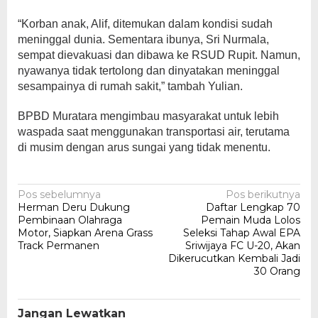
“Korban anak, Alif, ditemukan dalam kondisi sudah
meninggal dunia. Sementara ibunya, Sri Nurmala,
sempat dievakuasi dan dibawa ke RSUD Rupit. Namun,
nyawanya tidak tertolong dan dinyatakan meninggal
sesampainya di rumah sakit,” tambah Yulian.
BPBD Muratara mengimbau masyarakat untuk lebih
waspada saat menggunakan transportasi air, terutama
di musim dengan arus sungai yang tidak menentu.
Navigasi
Pos sebelumnya
Pos berikutnya
Herman Deru Dukung
Daftar Lengkap 70
pos
Pembinaan Olahraga
Pemain Muda Lolos
Motor, Siapkan Arena Grass
Seleksi Tahap Awal EPA
Track Permanen
Sriwijaya FC U-20, Akan
Dikerucutkan Kembali Jadi
30 Orang
Jangan Lewatkan