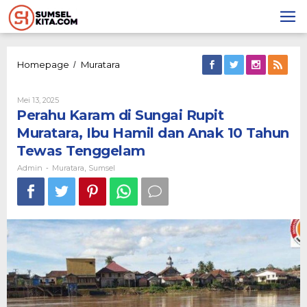
Lewati
ke
konten
Perahu
Homepage
Muratara
/
Karam
di
Oleh
Mei 13, 2025
Sungai
Admin
Perahu Karam di Sungai Rupit
Rupit
Muratara,
Muratara, Ibu Hamil dan Anak 10 Tahun
Ibu
Tewas Tenggelam
Hamil
dan
Admin
Muratara
Sumsel
-
,
Anak
10
Tahun
Tewas
Tenggelam