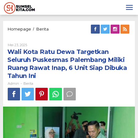
Lewati
ke
konten
Wali
Homepage
Berita
/
Kota
Ratu
Oleh
Mei 23, 2025
Dewa
Admin
Wali Kota Ratu Dewa Targetkan
Targetkan
Seluruh
Seluruh Puskesmas Palembang Miliki
Puskesmas
Ruang Rawat Inap, 6 Unit Siap Dibuka
Palembang
Miliki
Tahun Ini
Ruang
Admin
Berita
-
Rawat
Inap,
6
Unit
Siap
Dibuka
Tahun
Ini