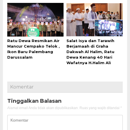
Ratu Dewa Resmikan Air
Salat Isya dan Tarawih
Mancur Cempako Telok ,
Berjamaah di Graha
Ikon Baru Palembang
Dakwah Al Halim, Ratu
Darussalam
Dewa Kenang 40 Hari
Wafatnya H.Halim Ali
Komentar
Tinggalkan Balasan
Alamat email Anda tidak akan dipublikasikan.
Ruas yang wajib ditandai
*