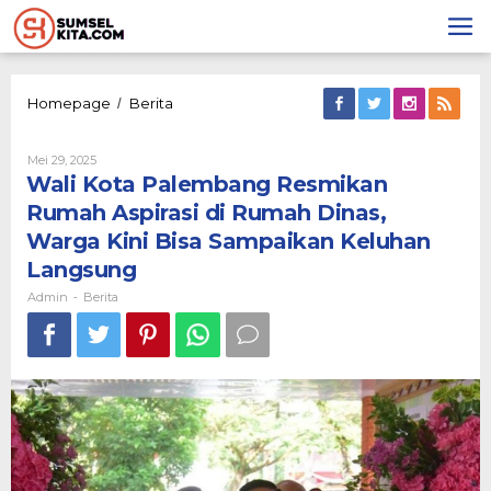
Lewati
ke
konten
Wali
Homepage
Berita
/
Kota
Palembang
Oleh
Mei 29, 2025
Resmikan
Admin
Wali Kota Palembang Resmikan
Rumah
Aspirasi
Rumah Aspirasi di Rumah Dinas,
di
Warga Kini Bisa Sampaikan Keluhan
Rumah
Dinas,
Langsung
Warga
Admin
Berita
-
Kini
Bisa
Sampaikan
Keluhan
Langsung