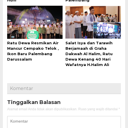
Huni
Palembang
Ratu Dewa Resmikan Air
Salat Isya dan Tarawih
Mancur Cempako Telok ,
Berjamaah di Graha
Ikon Baru Palembang
Dakwah Al Halim, Ratu
Darussalam
Dewa Kenang 40 Hari
Wafatnya H.Halim Ali
Komentar
Tinggalkan Balasan
Alamat email Anda tidak akan dipublikasikan.
Ruas yang wajib ditandai
*