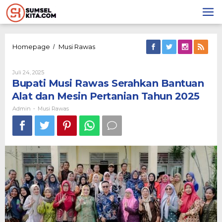
Lewati
ke
konten
Bupati
Homepage
Musi Rawas
/
Musi
Rawas
Oleh
Juli 24, 2025
Serahkan
Admin
Bupati Musi Rawas Serahkan Bantuan
Bantuan
Alat
Alat dan Mesin Pertanian Tahun 2025
dan
Mesin
Admin
Musi Rawas
-
Pertanian
Tahun
2025