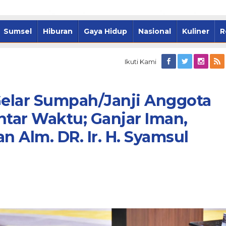
Sumsel
Hiburan
Gaya Hidup
Nasional
Kuliner
R
Ikuti Kami
elar Sumpah/Janji Anggota
sel-Pemkot
Palembang Tancap Gas, 1.000
tar Waktu; Ganjar Iman,
rkuat Kolaborasi
Rumah Warga Siap Disulap Ja
 Alm. DR. Ir. H. Syamsul
i Ramadan
Hunian Layak Huni