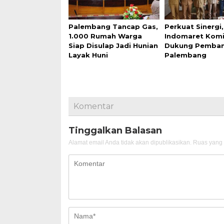
Palembang Tancap Gas,
Perkuat Sinergi,
1.000 Rumah Warga
Indomaret Kom
Siap Disulap Jadi Hunian
Dukung Pemba
Layak Huni
Palembang
Komentar
Tinggalkan Balasan
Alamat email Anda tidak akan dipublikasikan.
Ruas yang 