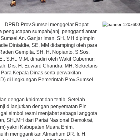
– DPRD Prov.Sumsel menggelar Rapat
a pengucapan sumpah/janji pengganti antar
Sumsel An. Ganjar Iman, SH.,MH dipimpin
ie Dinialdie, SE, MM didampingi oleh para
aden Gempita, SH, H. Nopianto, S.Sos,
., S.H., M.M, dihadiri oleh Wakil Gubernur;
rah; Drs. H. Edward Chandra, MH, Sekretaris
, Para Kepala Dinas serta perwakilan
D) di lingkungan Pemerintah Prov.Sumsel
an dengan khidmat dan tertib, Setelah
ji dilanjutkan dengan penyematan Pin
ai simbol resmi menjabat sebagai anggota
an, SH.,MH dari Partai Nasional Demokrat,
am) yakni Kabupaten Muara Enim,
lih menggantikan Almarhum DR. Ir. H.