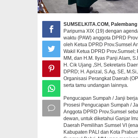
SUMSELKITA.COM, Palembang
Paripurna XIX (19) dengan agend
waktu (PAW) anggota DPRD Prov.
oleh Ketua DPRD Prov.Sumsel And
Wakil Ketua DPRD Prov.Sumsel; R
MM, dan H.M. Ilyas Panji Alam, S.E
H. Cik Ujang ,SH, Sekretaris Dae
DPRD; H. Aprizal, S.Ag, SE, M.Si
Organisasi Perangkat Daerah (OP
serta tamu undangan lainnya.
Pengucapan Sumpah / Janji berjal
Prosesi Pengucapan Sumpah / Jan
Anggota DPRD Prov.Sumsel sebag
dewan, untuk diketahui Ganjar Im
Daerah Pemilihan Sumsel VI (en
Kabupaten PALI dan Kota Prabumu