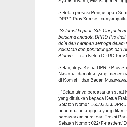
Syamsul Bahri, MM yang meningga
Setelah prosesi Pengucapan Sump
DPRD Prov.Sumsel menyampaikan
“Selamat kepada Sdr. Ganjar Ima
bersama anggota DPRD Provinsi S
do’a dan harapan semoga dalam m
kekuatan dan perlindungan dari 
Alamin”
Ucap Ketua DPRD Prov.
Selanjutnya Ketua DPRD Prov.Su
Nasional demokrat yang menempat
di Komisi II dan Badan Muasyawa
_“Selanjutnya berdasarkan surat
yang ditujukan kepada Ketua Fra
Selatan Nomor. 160/03233/DPRD-S
penempatan anggota yang dilanti
berdasarkan surat dari Fraksi P
Selatan Nomor: 022/ F-nasdem/ D