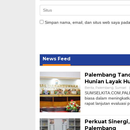
Simpan nama, email, dan situs web saya pada
News Feed
Palembang Tanca
Hunian Layak H
Berita
,
Palembang
,
Sumsel
|
SUMSELKITA.COM,PALEM
biasa dalam meningkatk
rapat lanjutan evaluasi 
Perkuat Sinerg
Palembang