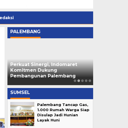
edaksi
PALEMBANG
Perkuat Sinergi, Indomaret
Ratu Dewa R
di
Komitmen Dukung
Cempako Telo
Pembangunan Palembang
Palembang 
SUMSEL
Palembang Tancap Gas,
1.000 Rumah Warga Siap
Disulap Jadi Hunian
Layak Huni