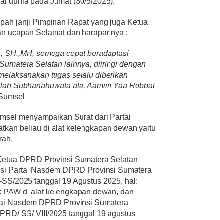
l dunia pada Jumat (30/5/2025).
ah janji Pimpinan Rapat yang juga Ketua
 ucapan Selamat dan harapannya :
n, SH.,MH, semoga cepat beradaptasi
umatera Selatan lainnya, diiringi dengan
elaksanakan tugas selalu diberikan
Allah Subhanahuwata’ala, Aamiin Yaa Robbal
Sumsel
msel menyampaikan Surat dari Partai
kan beliau di alat kelengkapan dewan yaitu
rah.
 Ketua DPRD Provinsi Sumatera Selatan
ksi Partai Nasdem DPRD Provinsi Sumatera
S/2025 tanggal 19 Agustus 2025, hal:
k PAW di alat kelengkapan dewan, dan
artai Nasdem DPRD Provinsi Sumatera
PRD/ SS/ VIII/2025 tanggal 19 agustus