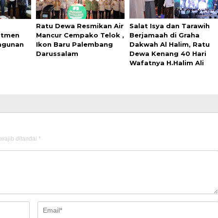
Ratu Dewa Resmikan Air
Salat Isya dan Tarawih
itmen
Mancur Cempako Telok ,
Berjamaah di Graha
ngunan
Ikon Baru Palembang
Dakwah Al Halim, Ratu
Darussalam
Dewa Kenang 40 Hari
Wafatnya H.Halim Ali
wajib ditandai
*