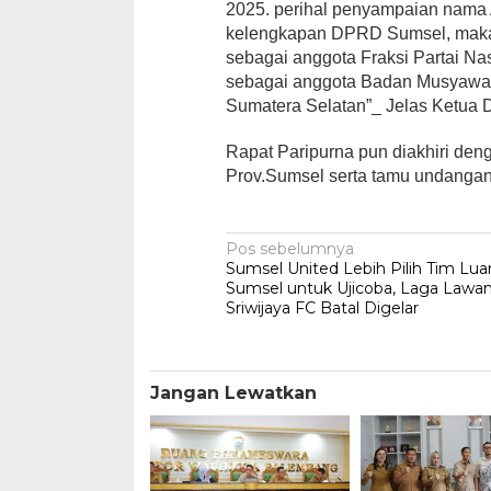
2025. perihal penyampaian nama 
kelengkapan DPRD Sumsel, maka
sebagai anggota Fraksi Partai N
sebagai anggota Badan Musyawar
Sumatera Selatan”_ Jelas Ketua
Rapat Paripurna pun diakhiri de
Prov.Sumsel serta tamu undangan
Navigasi
Pos sebelumnya
Sumsel United Lebih Pilih Tim Lua
pos
Sumsel untuk Ujicoba, Laga Lawa
Sriwijaya FC Batal Digelar
Jangan Lewatkan