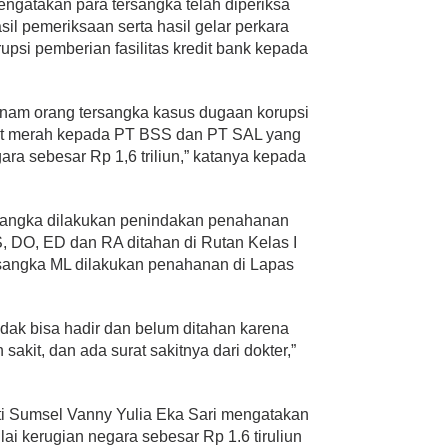
ngatakan para tersangka telah diperiksa
il pemeriksaan serta hasil gelar perkara
upsi pemberian fasilitas kredit bank kepada
enam orang tersangka kasus dugaan korupsi
plat merah kepada PT BSS dan PT SAL yang
ra sebesar Rp 1,6 triliun,” katanya kepada
sangka dilakukan penindakan penahanan
, DO, ED dan RA ditahan di Rutan Kelas I
sangka ML dilakukan penahanan di Lapas
dak bisa hadir dan belum ditahan karena
akit, dan ada surat sakitnya dari dokter,”
ti Sumsel Vanny Yulia Eka Sari mengatakan
lai kerugian negara sebesar Rp 1.6 tiruliun