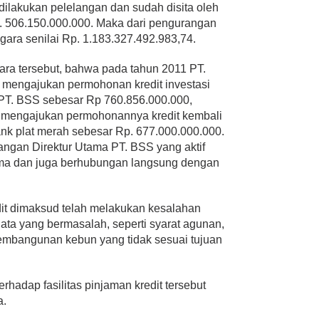
 dilakukan pelelangan dan sudah disita oleh
p. 506.150.000.000. Maka dari pengurangan
egara senilai Rp. 1.183.327.492.983,74.
ra tersebut, bahwa pada tahun 2011 PT.
 mengajukan permohonan kredit investasi
 PT. BSS sebesar Rp 760.856.000.000,
3 mengajukan permohonannya kredit kembali
ank plat merah sebesar Rp. 677.000.000.000.
angan Direktur Utama PT. BSS yang aktif
sma dan juga berhubungan langsung dengan
dit dimaksud telah melakukan kesalahan
ta yang bermasalah, seperti syarat agunan,
embangunan kebun yang tidak sesuai tujuan
erhadap fasilitas pinjaman kredit tersebut
a.