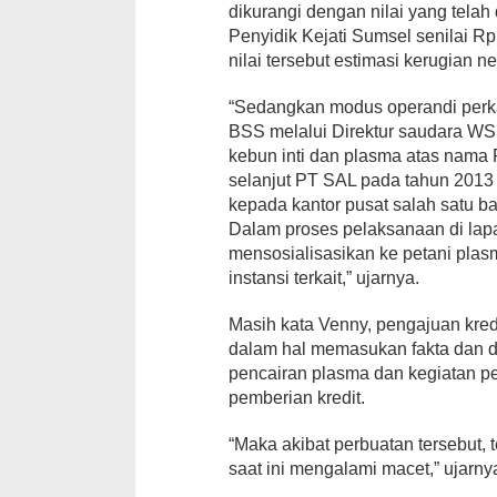
dikurangi dengan nilai yang telah
Penyidik Kejati Sumsel senilai R
nilai tersebut estimasi kerugian n
“Sedangkan modus operandi perka
BSS melalui Direktur saudara WS
kebun inti dan plasma atas nama
selanjut PT SAL pada tahun 201
kepada kantor pusat salah satu b
Dalam proses pelaksanaan di lap
mensosialisasikan ke petani pla
instansi terkait,” ujarnya.
Masih kata Venny, pengajuan kre
dalam hal memasukan fakta dan da
pencairan plasma dan kegiatan p
pemberian kredit.
“Maka akibat perbuatan tersebut, t
saat ini mengalami macet,” ujarny