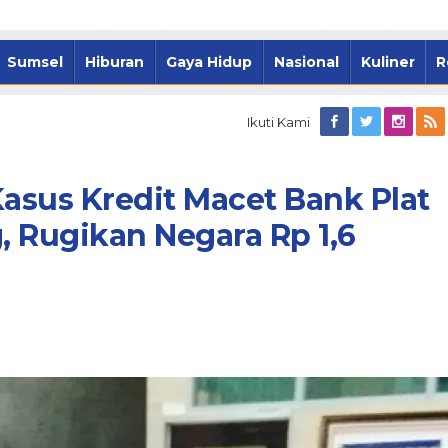
Sumsel
Hiburan
Gaya Hidup
Nasional
Kuliner
R
Ikuti Kami
Kasus Kredit Macet Bank Plat
sel-Pemkot
Palembang Tancap Gas, 1.000
 Rugikan Negara Rp 1,6
rkuat Kolaborasi
Rumah Warga Siap Disulap Ja
i Ramadan
Hunian Layak Huni