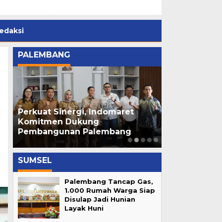
edaksi
PALEMBANG
Perkuat Sinergi, Indomaret
Ratu Dewa R
di
Komitmen Dukung
Cempako Telo
Pembangunan Palembang
Palembang 
SUMSEL
Palembang Tancap Gas,
1.000 Rumah Warga Siap
Disulap Jadi Hunian
Layak Huni