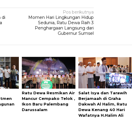
Pos berikutnya
 di
Momen Hari Lingkungan Hidup
a
Sedunia, Ratu Dewa Raih 3
Penghargaan Langsung dari
Gubernur Sumsel
Ratu Dewa Resmikan Air
Salat Isya dan Tarawih
itmen
Mancur Cempako Telok ,
Berjamaah di Graha
ngunan
Ikon Baru Palembang
Dakwah Al Halim, Ratu
Darussalam
Dewa Kenang 40 Hari
Wafatnya H.Halim Ali