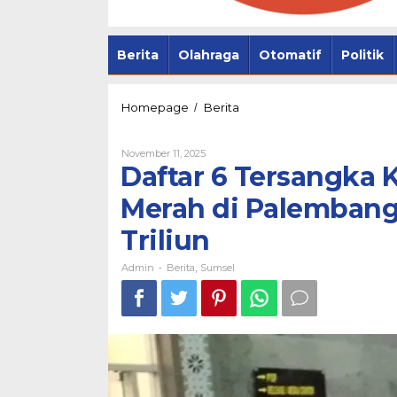
Berita
Olahraga
Otomatif
Politik
Daftar
Homepage
Berita
/
6
Tersangka
Oleh
November 11, 2025
Kasus
Admin
Daftar 6 Tersangka 
Kredit
Macet
Pemprov Sum
Merah di Palembang,
Bank
Palembang Pe
Plat
Triliun
Merah
Lewat Safar
di
Palembang,
Admin
Berita
Sumsel
-
,
Rugikan
Negara
Rp
1,6
Triliun