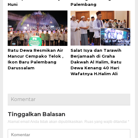
Huni
Palembang
Ratu Dewa Resmikan Air
Salat Isya dan Tarawih
Mancur Cempako Telok ,
Berjamaah di Graha
Ikon Baru Palembang
Dakwah Al Halim, Ratu
Darussalam
Dewa Kenang 40 Hari
Wafatnya H.Halim Ali
Komentar
Tinggalkan Balasan
Alamat email Anda tidak akan dipublikasikan.
Ruas yang wajib ditandai
*