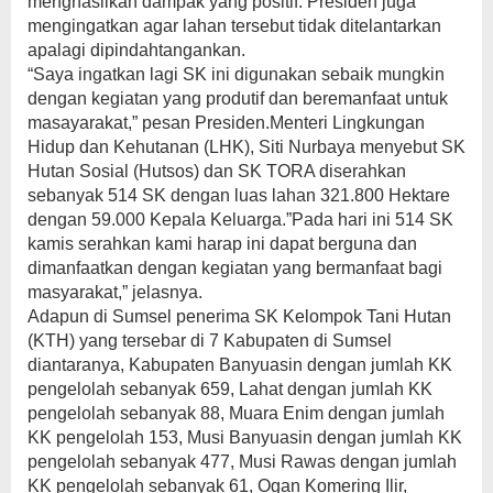
menghasilkan dampak yang positif. Presiden juga
mengingatkan agar lahan tersebut tidak ditelantarkan
apalagi dipindahtangankan.
“Saya ingatkan lagi SK ini digunakan sebaik mungkin
dengan kegiatan yang produtif dan beremanfaat untuk
masayarakat,” pesan Presiden.Menteri Lingkungan
Hidup dan Kehutanan (LHK), Siti Nurbaya menyebut SK
Hutan Sosial (Hutsos) dan SK TORA diserahkan
sebanyak 514 SK dengan luas lahan 321.800 Hektare
dengan 59.000 Kepala Keluarga.”Pada hari ini 514 SK
kamis serahkan kami harap ini dapat berguna dan
dimanfaatkan dengan kegiatan yang bermanfaat bagi
masyarakat,” jelasnya.
Adapun di Sumsel penerima SK Kelompok Tani Hutan
(KTH) yang tersebar di 7 Kabupaten di Sumsel
diantaranya, Kabupaten Banyuasin dengan jumlah KK
pengelolah sebanyak 659, Lahat dengan jumlah KK
pengelolah sebanyak 88, Muara Enim dengan jumlah
KK pengelolah 153, Musi Banyuasin dengan jumlah KK
pengelolah sebanyak 477, Musi Rawas dengan jumlah
KK pengelolah sebanyak 61, Ogan Komering Ilir,