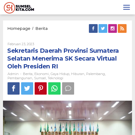
Lewati
ke
konten
Sekretaris
Homepage
Berita
/
Daerah
Provinsi
Oleh
Februari 23, 2023
Sumatera
Admin
Sekretaris Daerah Provinsi Sumatera
Selatan
Menerima
Selatan Menerima SK Secara Virtual
SK
Oleh Presiden RI
Secara
Virtual
Admin
Berita
Ekonomi
Gaya Hidup
Hiburan
Palembang
-
,
,
,
,
,
Oleh
Pembangunan
Sumsel
Teknologi
,
,
Presiden
RI