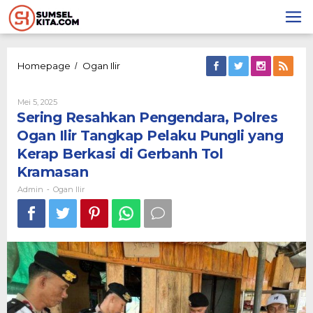
Lewati
ke
konten
Sering
Homepage
Ogan Ilir
/
Resahkan
Pengendara,
Oleh
Mei 5, 2025
Polres
Admin
Sering Resahkan Pengendara, Polres
Ogan
Ilir
Ogan Ilir Tangkap Pelaku Pungli yang
Tangkap
Kerap Berkasi di Gerbanh Tol
Pelaku
Pungli
Kramasan
yang
Admin
Ogan Ilir
-
Kerap
Berkasi
di
Gerbanh
Tol
Kramasan