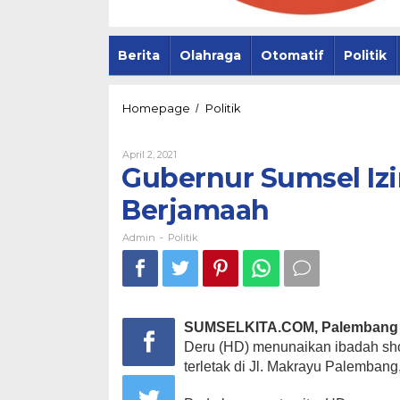
Berita
Olahraga
Otomatif
Politik
Gubernur
Homepage
Politik
/
Sumsel
Izinkan
Oleh
April 2, 2021
Sholat
Admin
Gubernur Sumsel Izi
Tarawih
Berjamaah
Pemprov Sum
Berjamaah
Palembang Pe
Lewat Safar
Admin
Politik
-
SUMSELKITA.COM, Palembang
Deru (HD) menunaikan ibadah shol
terletak di Jl. Makrayu Palembang,