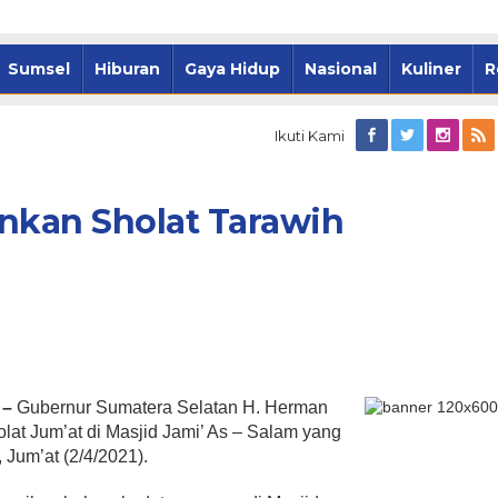
Sumsel
Hiburan
Gaya Hidup
Nasional
Kuliner
R
Ikuti Kami
nkan Sholat Tarawih
sel-Pemkot
Palembang Tancap Gas, 1.000
rkuat Kolaborasi
Rumah Warga Siap Disulap Ja
i Ramadan
Hunian Layak Huni
 –
Gubernur Sumatera Selatan H. Herman
at Jum’at di Masjid Jami’ As – Salam yang
 Jum’at (2/4/2021).