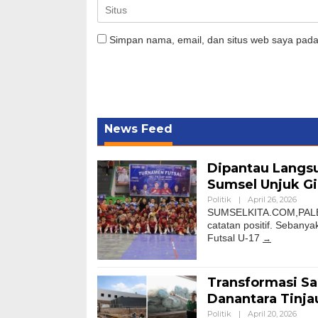
Simpan nama, email, dan situs web saya pada
News Feed
Dipantau Langs
Sumsel Unjuk Gig
Politik
|
April 26, 2026
SUMSELKITA.COM,PALEM
catatan positif. Sebanya
Futsal U-17
Transformasi Sa
Danantara Tinj
Politik
|
April 20, 2026