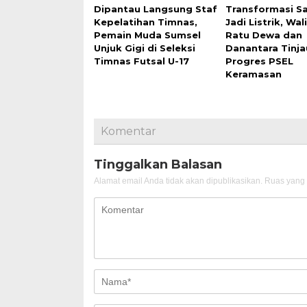
Dipantau Langsung Staf
Transformasi 
Kepelatihan Timnas,
Jadi Listrik, Wal
Pemain Muda Sumsel
Ratu Dewa dan
Unjuk Gigi di Seleksi
Danantara Tinja
Timnas Futsal U-17
Progres PSEL
Keramasan
Komentar
Tinggalkan Balasan
Alamat email Anda tidak akan dipublikasikan.
Ruas yang 