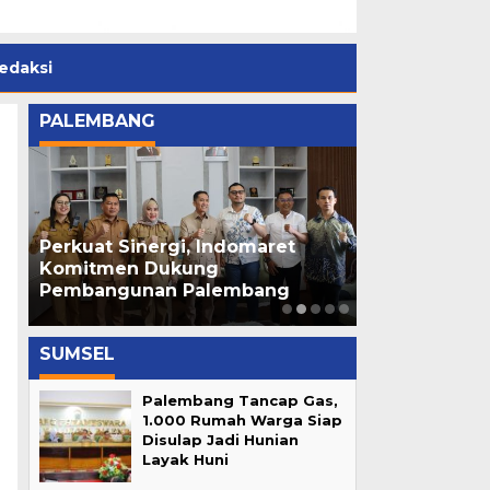
edaksi
PALEMBANG
Perkuat Sinergi, Indomaret
Ratu Dewa R
di
Komitmen Dukung
Cempako Telo
Pembangunan Palembang
Palembang 
SUMSEL
Palembang Tancap Gas,
1.000 Rumah Warga Siap
Disulap Jadi Hunian
Layak Huni