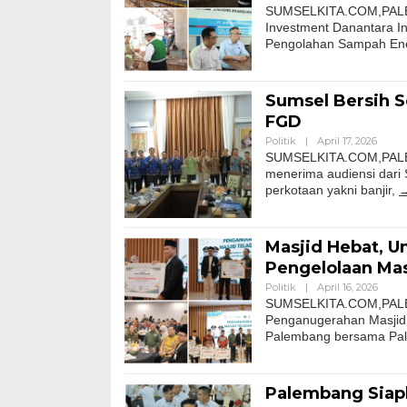
SUMSELKITA.COM,PALEM
Investment Danantara I
Pengolahan Sampah Ener
Sumsel Bersih S
FGD
Politik
|
April 17, 2026
SUMSELKITA.COM,PALEM
menerima audiensi dari
perkotaan yakni banjir,
Masjid Hebat, U
Pengelolaan Ma
Politik
|
April 16, 2026
SUMSELKITA.COM,PALEM
Penganugerahan Masjid T
Palembang bersama Pa
Palembang Siap