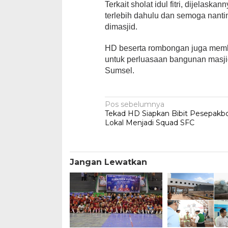
Terkait sholat idul fitri, dijelask
terlebih dahulu dan semoga nant
dimasjid.
HD beserta rombongan juga membe
untuk perluasaan bangunan masji
Sumsel.
Navigasi
Pos sebelumnya
Tekad HD Siapkan Bibit Pesepakb
pos
Lokal Menjadi Squad SFC
Jangan Lewatkan